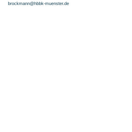
brockmann@hbbk-muenster.de
Ansprechpartner
Michael Brummer
brummer@hbbk-muenster.de
HBBK Münster
Hoffschultestraße 25
48155 Münster
0251 960 924 0
hbbk@stadt-muenster.de