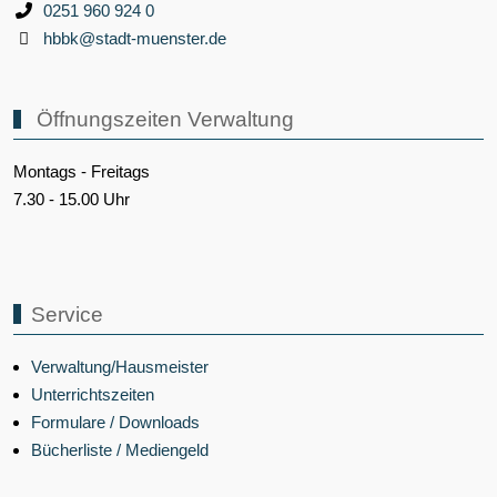
Barrierefreiheit
|
Datenschutz
|
Impressum
|
LogIn