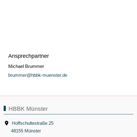
Öffnungszeiten Verwaltung
Montags - Freitags
7.30 - 15.00 Uhr
Service
Verwaltung/Hausmeister
Unterrichtszeiten
Formulare / Downloads
Bücherliste / Mediengeld
© Hans-Böckler-Berufskolleg Münster 2026