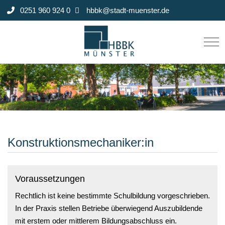
0251 960 924 0
hbbk@stadt-muenster.de
Mob
Konstruktionsmechaniker:in
Voraussetzungen
Rechtlich ist keine bestimmte Schulbildung vorgeschrieben.
In der Praxis stellen Betriebe überwiegend Auszubildende
mit erstem oder mittlerem Bildungsabschluss ein.