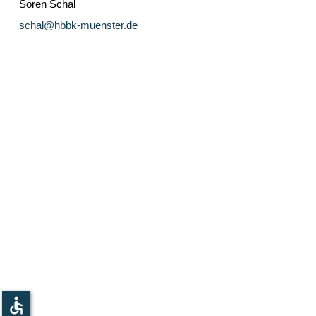
Sören Schal
schal@hbbk-muenster.de
accessible