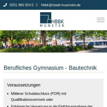
0251 960 924 0
hbbk@stadt-muenster.de
Mob
Berufliches Gymnasium - Bautechnik
Voraussetzungen
Mittlerer Schulabschluss (FOR) mit
Qualifikationsvermerk oder
Erfolgreiche Versetzung in die Einführungsphase der