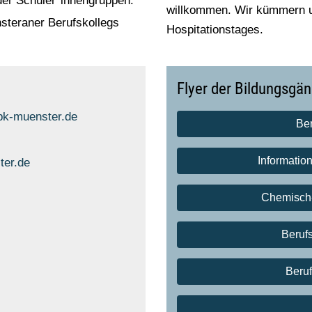
der Schüler*innengruppen.
willkommen. Wir kümmern u
nsteraner Berufskollegs
Hospitationstages.
Flyer der Bildungsgä
k-muenster.de
Be
Informatio
ter.de
Chemisch-
Berufs
Beruf