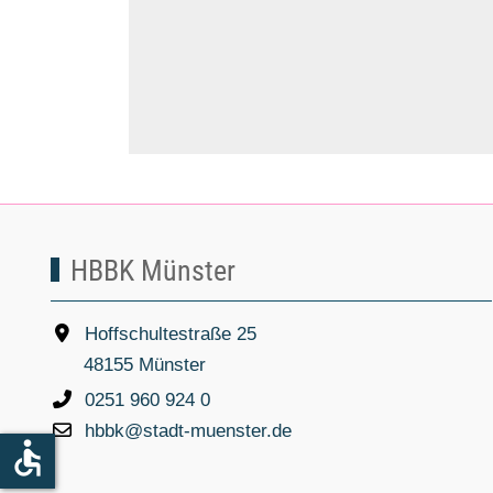
HBBK Münster
Hoffschultestraße 25
48155 Münster
0251 960 924 0
hbbk@stadt-muenster.de
accessible