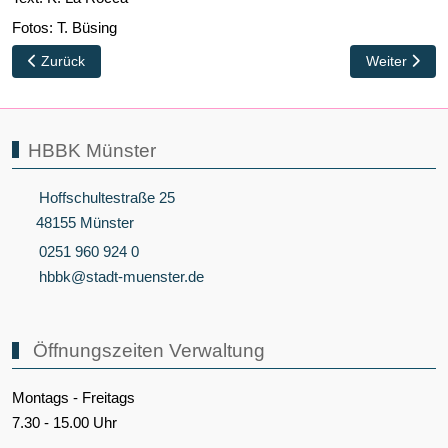
Fotos: T. Büsing
Vorheriger Beitrag: Abschlussprüfung Fachhochschulreife 2026 F
Nächster Bei
Zurück
Weiter
HBBK Münster
Hoffschultestraße 25
48155 Münster
0251 960 924 0
hbbk@stadt-muenster.de
Öffnungszeiten Verwaltung
Montags - Freitags
7.30 - 15.00 Uhr