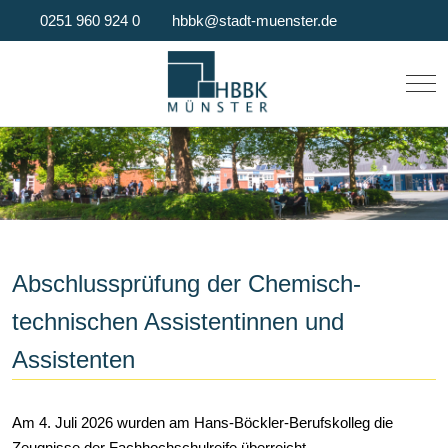
0251 960 924 0
hbbk@stadt-muenster.de
Mob
Abschlussprüfung der Chemisch-
technischen Assistentinnen und
Assistenten
Am 4. Juli 2026 wurden am Hans-Böckler-Berufskolleg die
Zeugnisse der Fachhochschulreife überreicht.