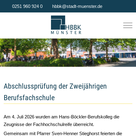
0251 960 924 0
hbbk@stadt-muenster.de
Mob
Abschlussprüfung der Zweijährigen
Berufsfachschule
Am 4. Juli 2026 wurden am Hans-Böckler-Berufskolleg die
Zeugnisse der Fachhochschulreife überreicht.
Gemeinsam mit Pfarrer Sven-Henner Stieghorst feierten die