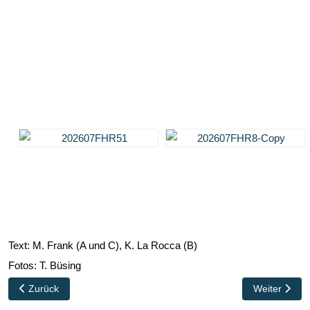
Text: M. Frank (A und C), K. La Rocca (B)
Fotos: T. Büsing
Vorheriger Beitrag: Danke für alles! Elke Rudolph und Heiko Seib
Nächster Bei
Zurück
Weiter